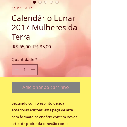
SKU: cal2017
Calendário Lunar
2017 Mulheres da
Terra
Preço
Preço
 R$ 65,00 
R$ 35,00
normal
promocional
Quantidade
*
Adicionar ao carrinho
Seguindo com o espírito de sua 
anteriores edições, esta peça de arte 
com formato calendário contém novas 
artes de profunda conexão com o 