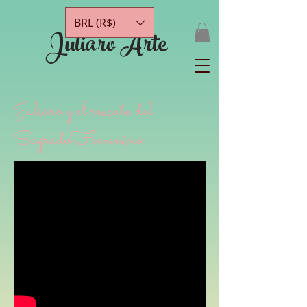
BRL (R$)
Juliaro Arte
Juliaro y el rescate del
SagradoFemenino