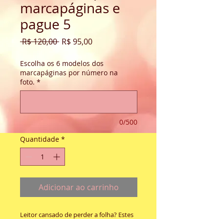
marcapáginas e
pague 5
Preço
Preço
 R$ 120,00 
R$ 95,00
normal
promocional
Escolha os 6 modelos dos
marcapáginas por número na
foto.
*
0/500
Quantidade
*
Adicionar ao carrinho
Leitor cansado de perder a folha? Estes 