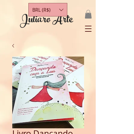
BRL (R$)
Juliaro Arte
Livro Dançando