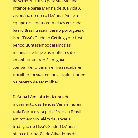
Bálsamo Nutritivo para sua Menina
Interior e paraa Menina de sua vida!A
visionária do útero DeAnna L’Am e a
equipe de Tendas Vermelhas em cada
bairro Brasil trazem para o português o
livro "Diva’s Guide to Getting your first
period".Juntasempoderamos as
meninas de hoje e as mulheres de
amanhã!Este livro é um guia
companheiro para meninas receberem
e acolherem sua menarca e adentrarem
o universo de ser mulher.
DeAnna L’Am foi a iniciadora do
movimento das Tendas Vermelhas em
cada Bairro e virá pela 1ª vez ao Brasil
em novembro. Além de lançar a
tradução do Diva’s Guide, DeAnna
oferece formação de Ativadoras de