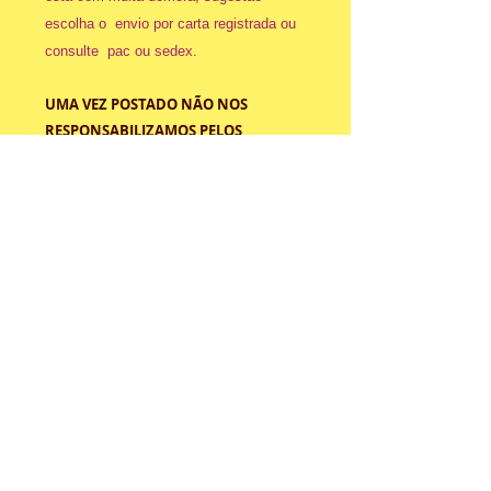
escolha o envio por carta registrada ou
consulte pac ou sedex.
UMA VEZ POSTADO NÃO NOS
RESPONSABILIZAMOS PELOS
PROBLEMAS QUE POSSAM
ACONTECER COM OS CORREIOS
CARTA REGISTRADA: Demora entre 5 a
10 dias úteis (dependendo da
região) tem seguimento, se pode
contratar com o serviço de entrega em
mãos
Caso prefira um serviço mais completo
como sedex consulte enviando seu
cep antes de fazer sua compra.