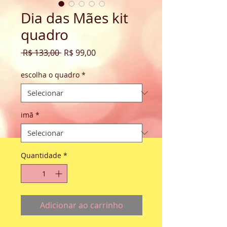
Dia das Mães kit
quadro
Preço
Preço
 R$ 133,00 
R$ 99,00
normal
promocional
escolha o quadro
*
imã
*
Quantidade
*
Adicionar ao carrinho