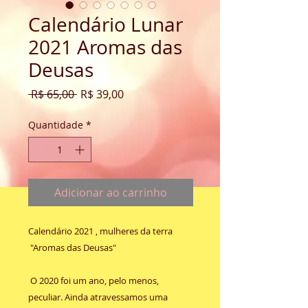
Calendário Lunar
2021 Aromas das
Deusas
Preço
Preço
 R$ 65,00 
R$ 39,00
normal
promocional
Quantidade
*
Adicionar ao carrinho
Calendário 2021 , mulheres da terra
"Aromas das Deusas"
O 2020 foi um ano, pelo menos,
peculiar. Ainda atravessamos uma