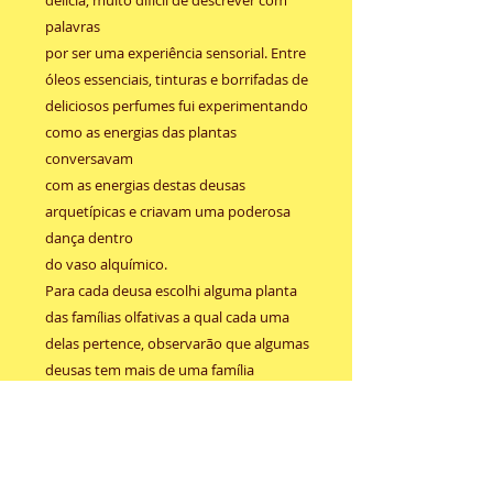
palavras
por ser uma experiência sensorial. Entre
óleos essenciais, tinturas e borrifadas de
deliciosos perfumes fui experimentando
como as energias das plantas
conversavam
com as energias destas deusas
arquetípicas e criavam uma poderosa
dança dentro
do vaso alquímico.
Para cada deusa escolhi alguma planta
das famílias olfativas a qual cada uma
delas pertence, observarão que algumas
deusas tem mais de uma família
olfativa.
Vocês podem querer criar seus
perfumes misturando em um vidrinho
borrifador, com álcool de cereis,